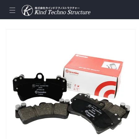
コンテ
ンツに
進む
商品情
報にス
キップ