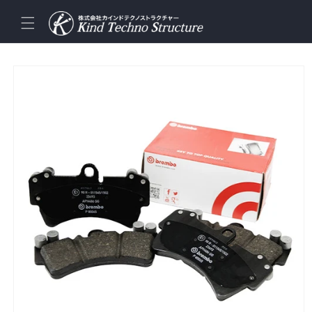
コンテ
ンツに
進む
商品情
報にス
キップ