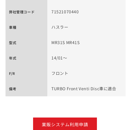
71521070440
弊社管理コード
ハスラー
車種
MR31S MR41S
型式
14/01～
年式
フロント
F/R
TURBO Front Venti Disc車に適合
備考
業販システム利用申請