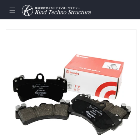
コンテ
ンツに
進む
商品情
報にス
キップ