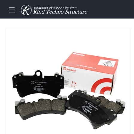
コンテ
ンツに
進む
商品情
報にス
キップ