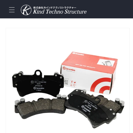
コンテ
ンツに
進む
商品情
報にス
キップ