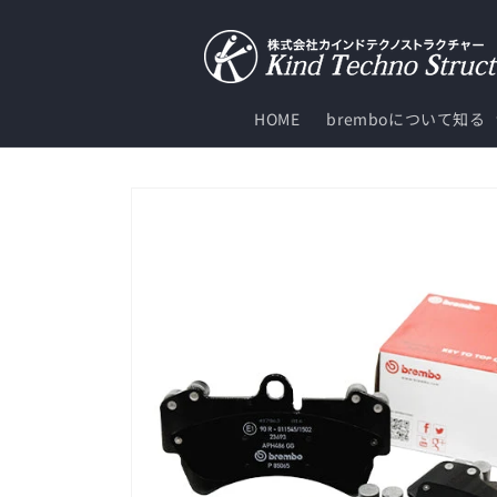
コンテ
ンツに
進む
HOME
bremboについて知る
商品情
報にス
キップ