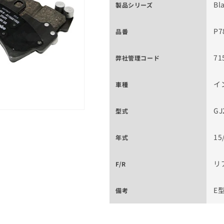
Bl
製品シリーズ
P7
品番
71
弊社管理コード
イン
車種
GJ
型式
15
年式
リ
F/R
E
備考