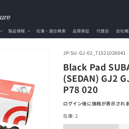
製品情報
在庫・適合検索
品質保証
代理店
会社概
SKU:
JP-SU-GJ-02_71521026041
Black Pad S
(SEDAN) GJ2 
P78 020
ログイン後に価格が表示され
在庫: 2