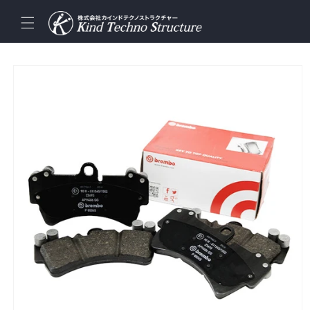
コンテ
ンツに
進む
商品情
報にス
キップ