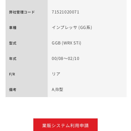
71521020071
弊社管理コード
インプレッサ (GG系)
車種
GGB (WRX STi)
型式
00/08～02/10
年式
リア
F/R
A/B型
備考
業販システム利用申請