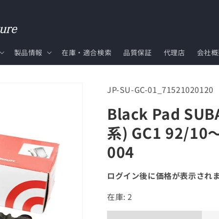
製品情報
在庫・適合検索
品質保証
代理店
会社概
SKU:
JP-SU-GC-01_71521020120
Black Pad S
系) GC1 92/1
004
ログイン後に価格が表示され
在庫: 2