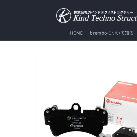
コンテ
ンツに
進む
HOME
bremboについて知る
商品情
報にス
キップ