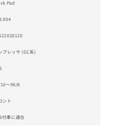
ack Pad
8 004
521020120
ンプレッサ (GC系)
1
/10～96/8
ロント
BS付車に適合