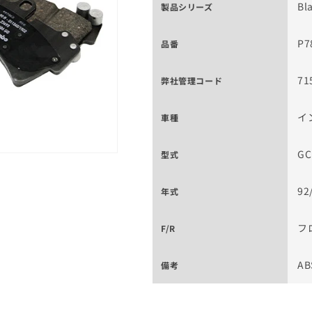
Bl
製品シリーズ
P7
品番
71
弊社管理コード
イ
車種
GC
型式
92
年式
フ
F/R
A
備考