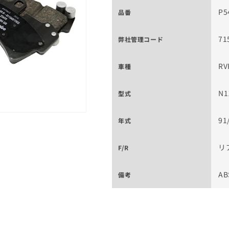
P5
品番
71
弊社管理コード
RV
車種
N1
型式
91
年式
リ
F/R
AB
備考