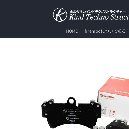
コンテ
ンツに
進む
HOME
bremboについて知る
商品情
報にス
キップ