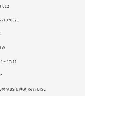
4 012
521070071
R
1W
/2～97/11
ア
S付/ABS無 共通 Rear DISC