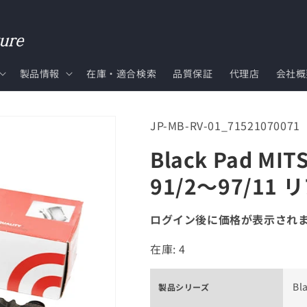
製品情報
在庫・適合検索
品質保証
代理店
会社概
SKU:
JP-MB-RV-01_71521070071
Black Pad MIT
91/2～97/11 リ
ログイン後に価格が表示され
在庫: 4
Bl
製品シリーズ