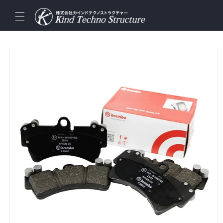
コンテ
ンツに
進む
商品情
報にス
キップ