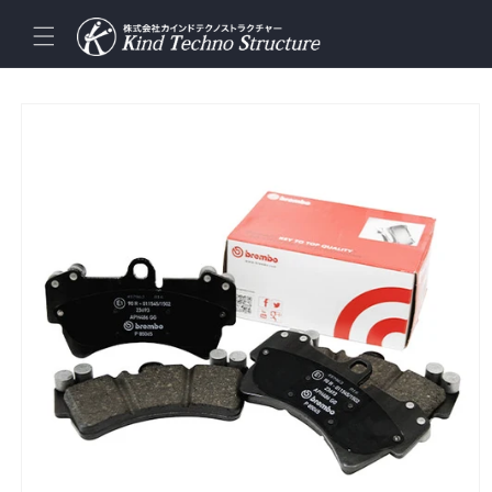
コンテ
ンツに
進む
商品情
報にス
キップ