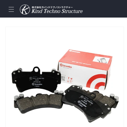
コンテ
ンツに
進む
商品情
報にス
キップ