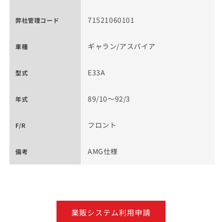
71521060101
弊社管理コード
ギャラン/アスパイア
車種
E33A
型式
89/10～92/3
年式
フロント
F/R
AMG仕様
備考
業販システム利用申請