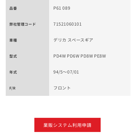
P61 089
品番
71521060101
弊社管理コード
デリカ スペースギア
車種
PD4W PD6W PD8W PE8W
型式
94/5～07/01
年式
フロント
F/R
業販システム利用申請