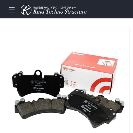
コンテ
ンツに
進む
商品情
報にス
キップ