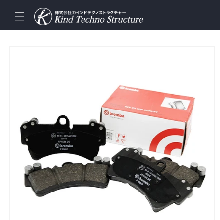
コンテ
ンツに
進む
商品情
報にス
キップ