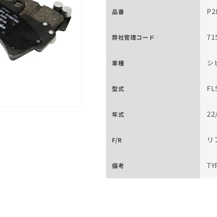
P2
品番
71
弊社管理コード
シ
車種
FL
型式
22
年式
リ
F/R
TY
備考