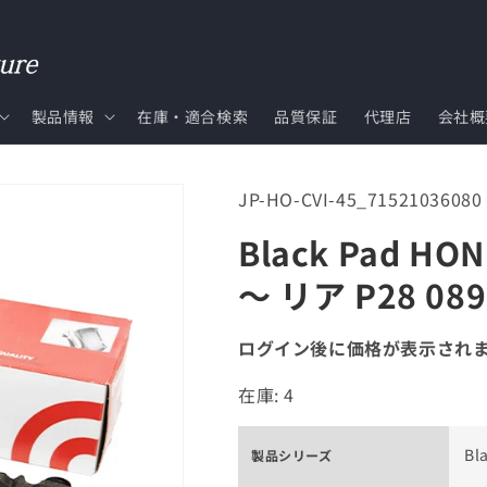
製品情報
在庫・適合検索
品質保証
代理店
会社概
SKU:
JP-HO-CVI-45_71521036080
Black Pad HO
～ リア P28 089
ログイン後に価格が表示され
在庫: 4
Bl
製品シリーズ