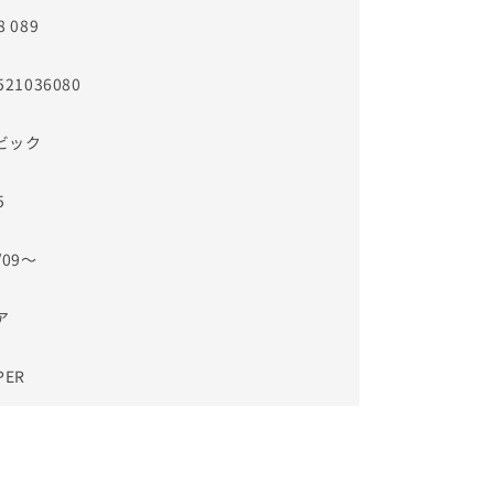
8 089
521036080
ビック
5
/09～
ア
PER