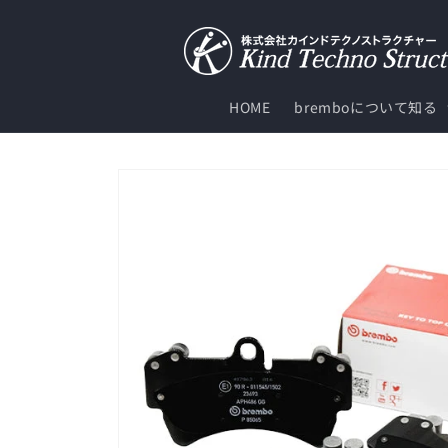
コンテ
ンツに
進む
HOME
bremboについて知る
商品情
報にス
キップ