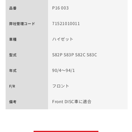
P16 003
品番
71521010011
弊社管理コード
ハイゼット
車種
S82P S83P S82C S83C
型式
90/4～94/1
年式
フロント
F/R
Front DISC車に適合
備考