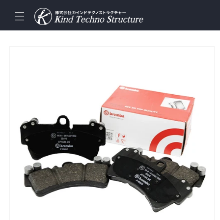
コンテ
ンツに
進む
商品情
報にス
キップ