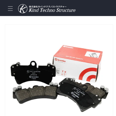
コンテ
ンツに
進む
商品情
報にス
キップ